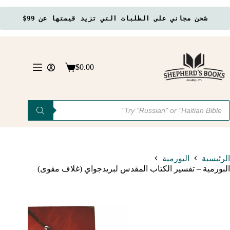
شحن مجاني على الطلبات التي تزيد قيمتها عن 99$
لتجاوز
لى
لمحتوى
$
0.00
عربة
التسوق
Product
searc
الرئيسية
البورمية
البورمية – تفسير الكتاب المقدس لبريدجواي (غلاف مقوى)