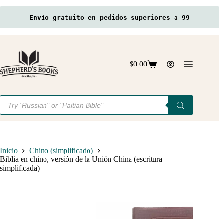
Envío gratuito en pedidos superiores a 99
Saltar
al
contenido
$
0.00
Carro
de
compra
Búsqueda
de
productos
Inicio
Chino (simplificado)
Biblia en chino, versión de la Unión China (escritura
simplificada)