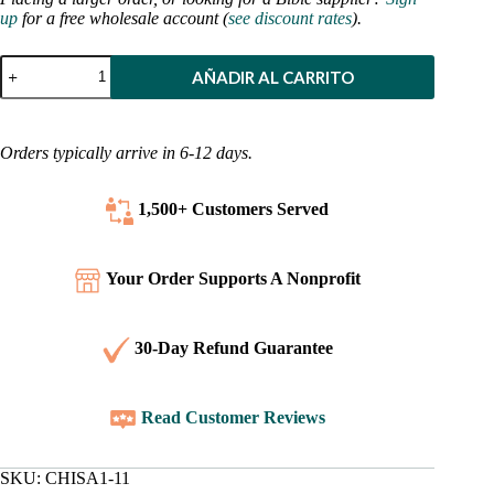
up
for a free wholesale account (
see discount rates
).
Biblia
AÑADIR AL CARRITO
en
chino,
versión
de
Orders typically arrive in 6-12 days.
la
Unión
China
1,500+ Customers
Served
(escritura
simplificada)
cantidad
Your Order Supports A Nonprofit
30-Day Refund Guarantee
Read Customer Reviews
SKU:
CHISA1-11