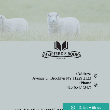
Address:
2123 Avenue U, Brooklyn NY 11229
Phone:
(347) 415-6547
خرید کنید
Chat with us!
خرید انجیل به صورت عمده | تخفیف های عمده فروشی