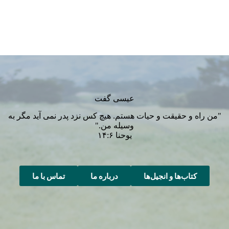
عیسی گفت
"من راه و حقیقت و حیات هستم. هیچ کس نزد پدر نمی آید مگر به
وسیله من."
یوحنا ۱۴:۶
کتاب‌ها و انجیل‌ها
درباره ما
تماس با ما