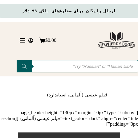
ارسال رایگان برای سفارش‌های بالای ۹۹ دلار
رش
ه
حتوا
$
0.00
سبد
خرید
Product
searc
فیلم عیسی (آلمانی، استاندارد)
[page_header height=”130px” margin=”0px” type=”subnav”
text_color=”dark” align=”center” title=”فیلم عیسی (آلمانی)”][section
padding=”0px”]