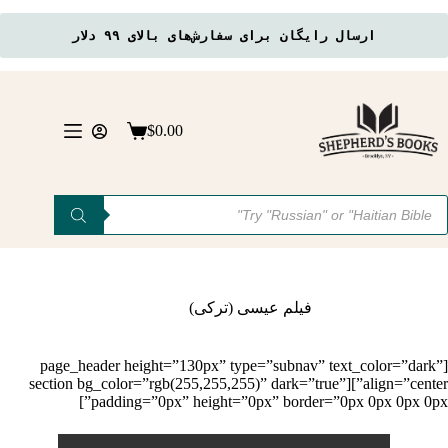
ارسال رایگان برای سفارش‌های بالای ۹۹ دلار
رش
ه
حتوا
$
0.00
سبد
خرید
Product
searc
فیلم عیسی (ترکی)
[page_header height=”130px” type=”subnav” text_color=”dark”
align=”center”][section bg_color=”rgb(255,255,255)” dark=”true”
padding=”0px” height=”0px” border=”0px 0px 0px 0px”]