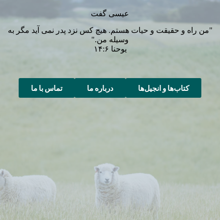
عیسی گفت
"من راه و حقیقت و حیات هستم. هیچ کس نزد پدر نمی آید مگر به
وسیله من."
یوحنا ۱۴:۶
کتاب‌ها و انجیل‌ها
درباره ما
تماس با ما