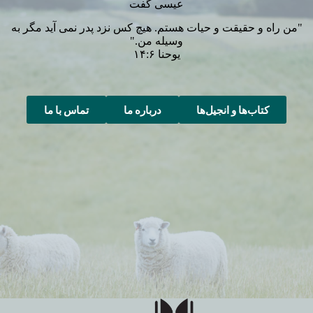
عیسی گفت
"من راه و حقیقت و حیات هستم. هیچ کس نزد پدر نمی آید مگر به
وسیله من."
یوحنا ۱۴:۶
کتاب‌ها و انجیل‌ها
درباره ما
تماس با ما