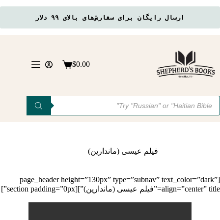
ارسال رایگان برای سفارش‌های بالای ۹۹ دلار
رش
ه
حتوا
$
0.00
سبد
خرید
Product
searc
فیلم عیسی (ماندارین)
[page_header height=”130px” type=”subnav” text_color=”dark”
align=”center” title=”فیلم عیسی (ماندارین)”][section padding=”0px”]