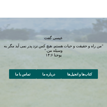
عیسی گفت
"من راه و حقیقت و حیات هستم. هیچ کس نزد پدر نمی آید مگر به
وسیله من."
یوحنا ۱۴:۶
کتاب‌ها و انجیل‌ها
درباره ما
تماس با ما