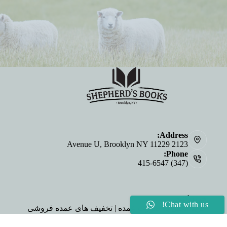
Address:
2123 Avenue U, Brooklyn NY 11229
Phone:
(347) 415-6547
خرید کنید
Chat with us!
خرید انجیل به صورت عمده | تخفیف های عمده فروشی
درباره ما
Personalized Bibles