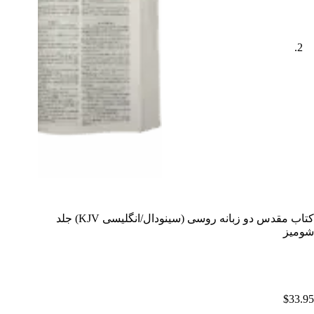
کتاب مقدس دو زبانه روسی (سینودال/انگلیسی KJV) جلد
شومیز
$
33.95