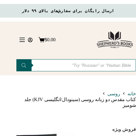
دارای
انواع
ارسال رایگان برای سفارش‌های بالای ۹۹ دلار
مختلفی
می
رش
باشد.
ه
گزینه
حتوا
ها
$
0.00
سبد
ممکن
خرید
است
در
صفحه
Product
searc
محصول
انتخاب
شوند
خانه
روسی
کتاب مقدس دو زبانه روسی (سینودال/انگلیسی KJV) جلد
شومیز
فروش ویژه