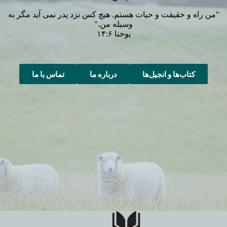
"من راه و حقیقت و حیات هستم. هیچ کس نزد پدر نمی آید مگر به
وسیله من."
یوحنا ۱۴:۶
کتاب‌ها و انجیل‌ها
درباره ما
تماس با ما