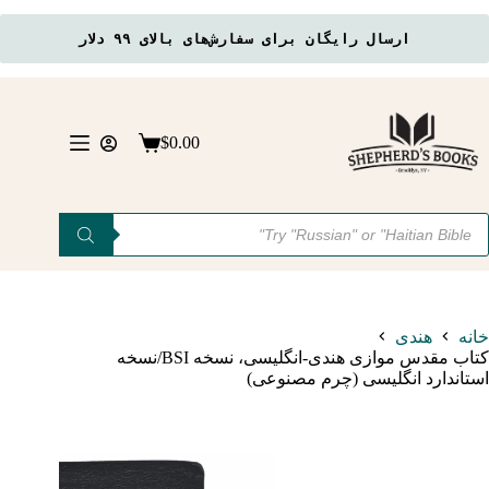
ارسال رایگان برای سفارش‌های بالای ۹۹ دلار
رش
ه
حتوا
$
0.00
سبد
خرید
Product
searc
خانه
هندی
کتاب مقدس موازی هندی-انگلیسی، نسخه BSI/نسخه
استاندارد انگلیسی (چرم مصنوعی)