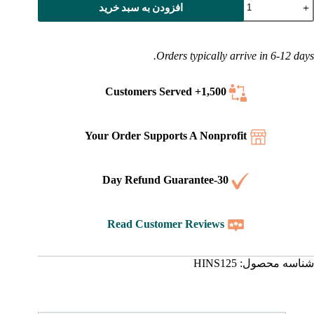
افزودن به سبد خرید
قدس
وازی
ندی-
نگلیسی،
Orders typically arrive in 6-12 days.
سخه
BSI/
سخه
Served
1,500+ Customers
ستاندارد
نگلیسی
چرم
Your Order Supports A Nonprofit
صنوعی)
دد
30-Day Refund Guarantee
Read Customer Reviews
شناسه محصول:
HINS125