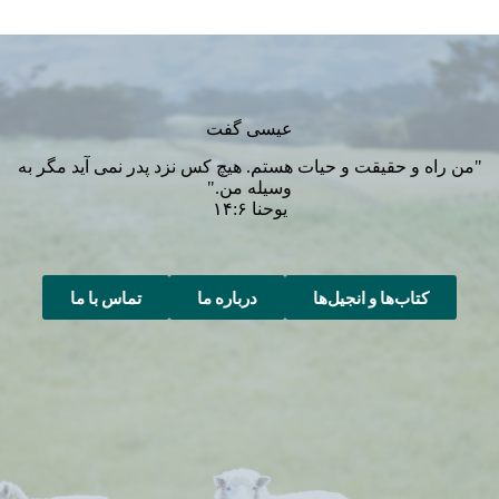
عیسی گفت
"من راه و حقیقت و حیات هستم. هیچ کس نزد پدر نمی آید مگر به
وسیله من."
یوحنا ۱۴:۶
کتاب‌ها و انجیل‌ها
درباره ما
تماس با ما