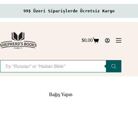
99$ Üzeri Siparişlerde Ücretsiz Kargo
Skip
to
content
$
0.00
Shopping
cart
Products
search
Bağış Yapın