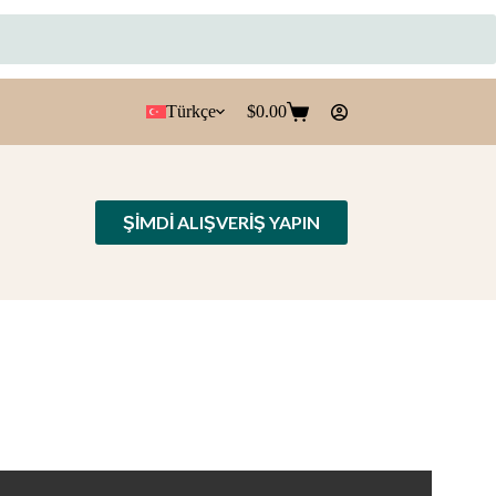
Türkçe
$
0.00
Shopping
cart
ŞIMDI ALIŞVERIŞ YAPIN