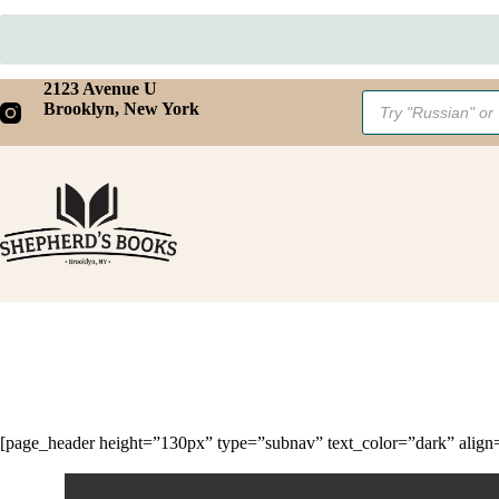
Skip
2123 Avenue U
Products
to
Brooklyn, New York
search
content
[page_header height=”130px” type=”subnav” text_color=”dark” align=