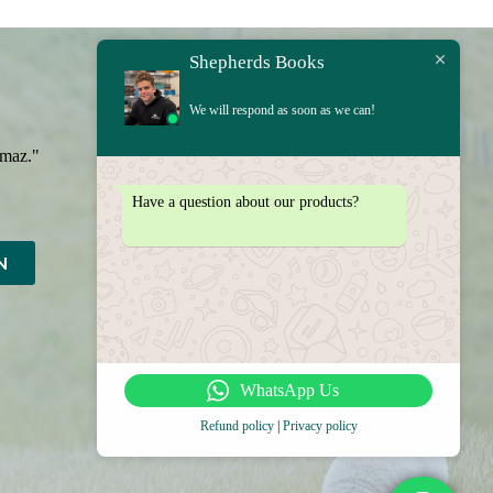
Shepherds Books
We will respond as soon as we can!
amaz."
Have a question about our products?
N
WhatsApp Us
Refund policy
|
Privacy policy