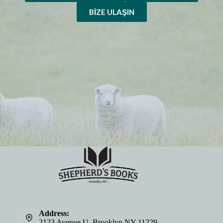
BIZE ULAŞIN
Address:
2123 Avenue U, Brooklyn NY 11229