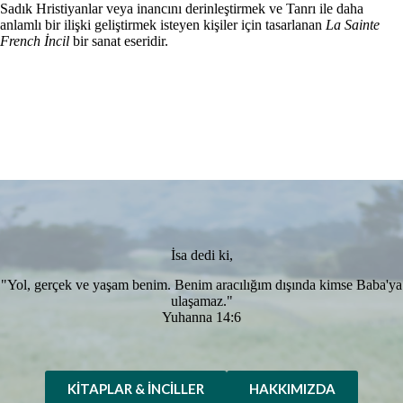
Sadık Hristiyanlar veya inancını derinleştirmek ve Tanrı ile daha
anlamlı bir ilişki geliştirmek isteyen kişiler için tasarlanan
La Sainte
French İncil
bir sanat eseridir.
İsa dedi ki,
"Yol, gerçek ve yaşam benim. Benim aracılığım dışında kimse Baba'ya
ulaşamaz."
Yuhanna 14:6
KITAPLAR & İNCILLER
HAKKIMIZDA