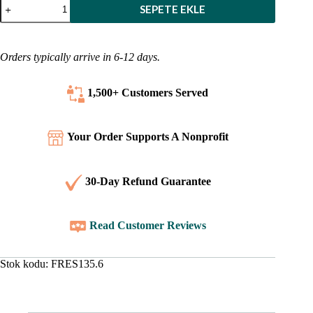
La
SEPETE EKLE
Sainte
Fransızca
İncil
-
Orders typically arrive in 6-12 days.
Bordo
Bonded
Deri
1,500+ Customers
Served
adet
Your Order Supports A Nonprofit
30-Day Refund Guarantee
Read Customer Reviews
Stok kodu:
FRES135.6