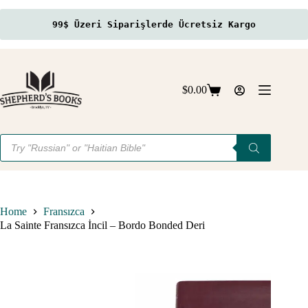
99$ Üzeri Siparişlerde Ücretsiz Kargo
Skip
to
content
$
0.00
Shopping
cart
Products
search
Home
Fransızca
La Sainte Fransızca İncil – Bordo Bonded Deri