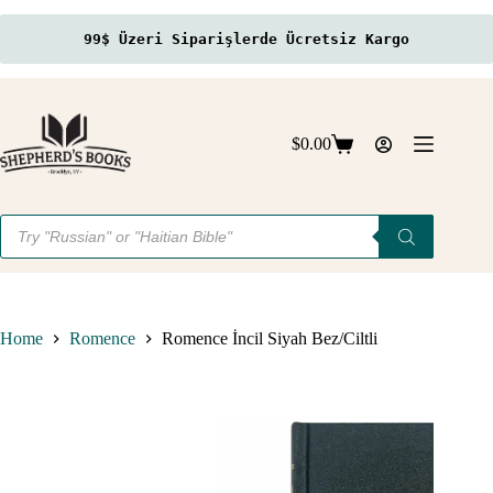
99$ Üzeri Siparişlerde Ücretsiz Kargo
Skip
to
content
$
0.00
Shopping
cart
Products
search
Home
Romence
Romence İncil Siyah Bez/Ciltli