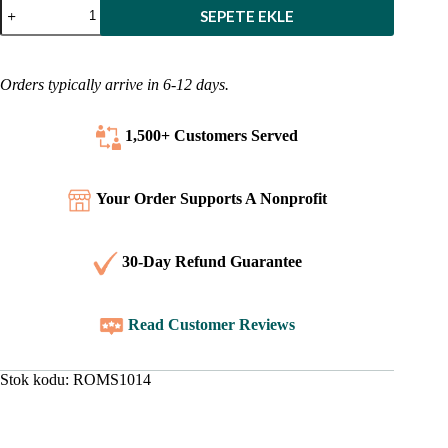
Romence
SEPETE EKLE
İncil
Siyah
Bez/Ciltli
adet
Orders typically arrive in 6-12 days.
1,500+ Customers
Served
Your Order Supports A Nonprofit
30-Day Refund Guarantee
Read Customer Reviews
Stok kodu:
ROMS1014