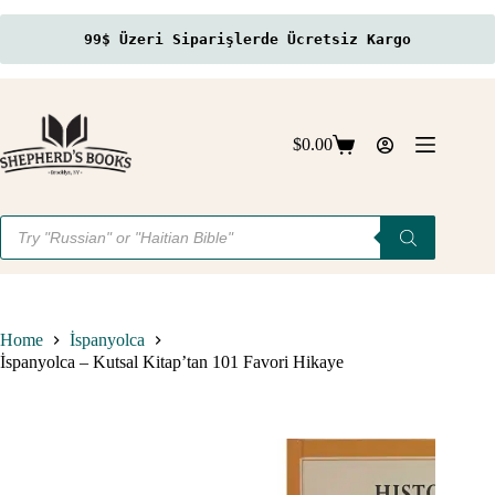
99$ Üzeri Siparişlerde Ücretsiz Kargo
Skip
to
content
$
0.00
Shopping
cart
Products
search
Home
İspanyolca
İspanyolca – Kutsal Kitap’tan 101 Favori Hikaye