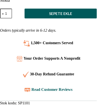
Stokta
İspanyolca
SEPETE EKLE
-
Kutsal
Kitap'tan
101
Orders typically arrive in 6-12 days.
Favori
Hikaye
adet
1,500+ Customers
Served
Your Order Supports A Nonprofit
30-Day Refund Guarantee
Read Customer Reviews
Stok kodu:
SP1101