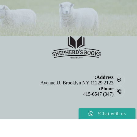
Address:
2123 Avenue U, Brooklyn NY 11229
Phone:
(347) 415-6547
Chat with us!
اللغات
صفحة الطلب المخصصة
شراء الأناجيل بالجملة
E-
©2026 Shepherd's Cup & Shepherd's Books | Website by