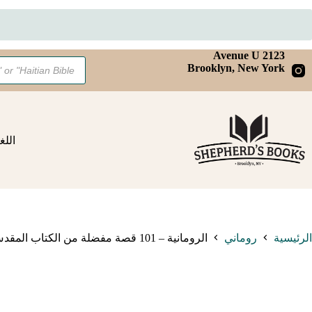
101
قصة
مفضلة
من
الكتاب
لتجاوز
2123 Avenue U
Products
المقدس
Brooklyn, New York
لى
search
لمحتوى
اللغ
الرئيسية
روماني
الرومانية – 101 قصة مفضلة من الكتاب المقدس