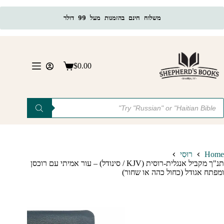
משלוח חינם בהזמנות מעל 99 דולר
Ski
t
conten
$
0.00
Shopping
cart
Product
searc
Home
רוּסִי
תנ"ך מקביל אנגלית-רוסית (KJV / סינודל) – עור אמיתי עם רוכסן
ומפתח אגודל (כחול כהה או שחור)