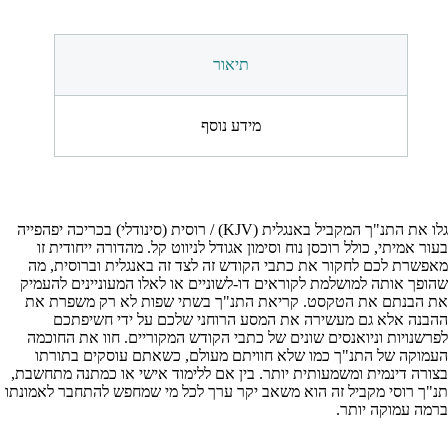
תיאור
מידע נוסף
גלו את התנ"ך המקביל באנגלית (KJV) / רוסית (סינודלי) בכריכה יפהפייה
בעור אמיתי, כולל רוכסן נוח וסימון אגודל לניווט קל. מהדורה ייחודית זו
מאפשרת לכם לחקור את כתבי הקודש זה לצד זה באנגלית וברוסית, מה
שהופך אותה למושלמת לקוראים דו-לשוניים או לאלו המעוניינים להעמיק
את הבנתם את הטקסט. קריאת התנ"ך בשתי שפות לא רק משפרת את
ההבנה אלא גם מעשירה את המסע הרוחני שלכם על ידי חשיפתכם
לפרשנויות וניואנסים שונים של כתבי הקודש המקוריים. חוו את החוכמה
העמוקה של התנ"ך כמו שלא חוויתם מעולם, כשאתם עוסקים בתורתו
בצורה דינמית ומשמעותית יותר. בין אם ללימוד אישי או כמתנה מתחשבת,
תנ"ך רוסי מקביל זה הוא משאב יקר ערך לכל מי שמחפש להתחבר לאמונתו
ברמה עמוקה יותר.