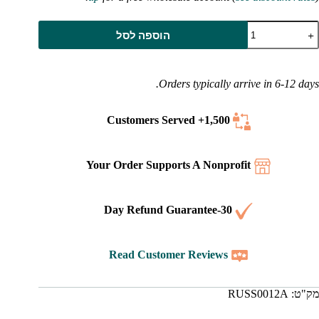
מות
הוספה לסל
ל
נ"ך
קביל
נגלית-רוסית
Orders typically arrive in 6-12 days.
(KJV
ינודל)
Served
1,500+ Customers
ור
מיתי
ם
Your Order Supports A Nonprofit
וכסן
מפתח
גודל
כחול
30-Day Refund Guarantee
הה
ו
חור)
Read Customer Reviews
מק"ט:
RUSS0012A