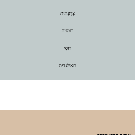
צָרְפָתִית
רומנית
רוּסִי
תאילנדית