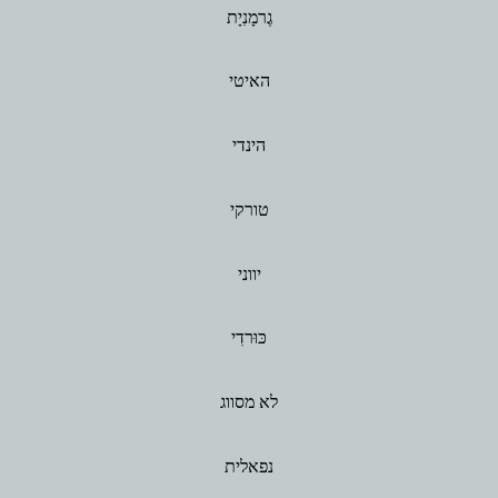
גֶרמָנִיָת
האיטי
הינדי
טורקי
יווני
כּוּרדִי
לא מסווג
נפאלית