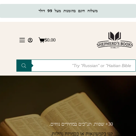
משלוח חינם בהזמנות מעל 99 דולר
Ski
t
conten
$
0.00
Shopping
cart
Product
searc
30+ שפות. תנ"כים במחירים נוחים.
קנו בקמעונאות או בכמויות גדולות.