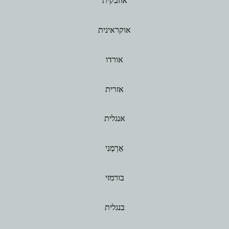
אוזבקית
אוקראינית
אורדו
אזרית
אנגלית
אַרְמֶנִי
בורמזי
בנגלית