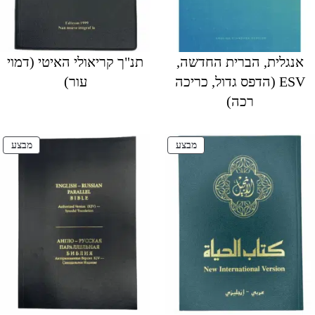
אנגלית, הברית החדשה,
תנ"ך קריאולי האיטי (דמוי
ESV (הדפס גדול, כריכה
עור)
רכה)
מוצרים
מוצ
מבצע
מבצע
במבצע
במב