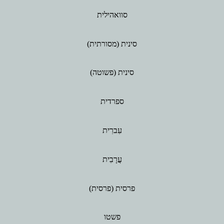
סוואהילית
סינית (מסורתית)
סינית (פשוטה)
ספרדית
עִברִית
עֲרָבִית
פרסית (פרסית)
פשטו