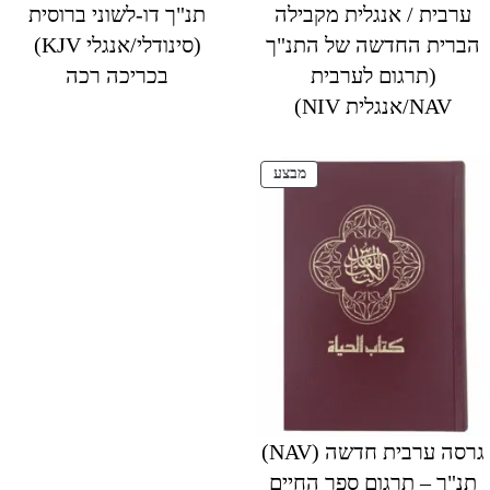
ערבית / אנגלית מקבילה
תנ"ך דו-לשוני ברוסית
הברית החדשה של התנ"ך
(סינודלי/אנגלי KJV)
(תרגום לערבית
בכריכה רכה
NAV/אנגלית NIV)
מוצרים
מבצע
במבצע
גרסה ערבית חדשה (NAV)
תנ"ך – תרגום ספר החיים