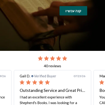
קנה עכשיו
slide 2 out of 7. Review by Gail D. on 07/23/26 for product Thai-Englis
40 reviews
Gail D.
Verified Buyer
Mar
9/26
07/23/26
Outstanding Service and Great Price
Bo
ence
I had an excellent experience with
You
Shepherd's Books. I was looking for a
CAR