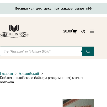
Бесплатная доставка при заказе свыше $99
Перейти
к
сути
$
0.00
Корзина
Поиск
товаров
Главная
Английский
Библия английского байкера (современная) мягкая
обложка