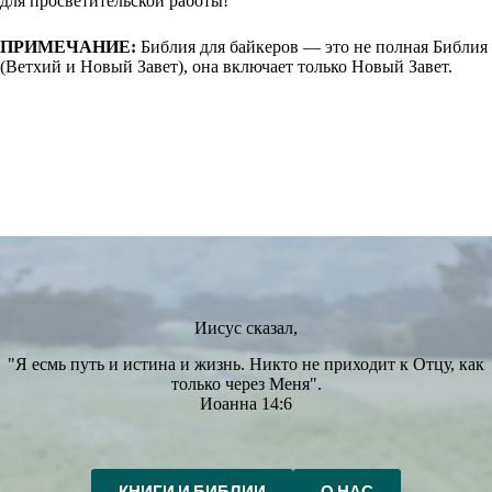
для просветительской работы!
ПРИМЕЧАНИЕ:
Библия для байкеров — это не полная Библия
(Ветхий и Новый Завет), она включает только Новый Завет.
Иисус сказал,
"Я есмь путь и истина и жизнь. Никто не приходит к Отцу, как
только через Меня".
Иоанна 14:6
КНИГИ И БИБЛИИ
О НАС