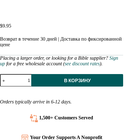
$
9.95
Возврат в течение 30 дней | Доставка по фиксированной
цене
Placing a larger order, or looking for a Bible supplier?
Sign
up
for a free wholesale account (
see discount rates
).
Количество
В КОРЗИНУ
товара
Библия
английского
байкера
Orders typically arrive in 6-12 days.
(современная)
мягкая
обложка
1,500+ Customers
Served
Your Order Supports A Nonprofit