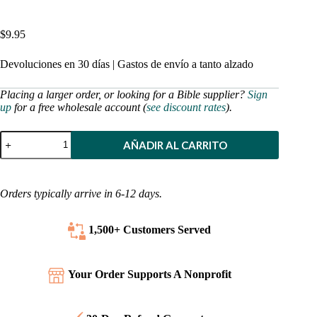
$
9.95
Devoluciones en 30 días | Gastos de envío a tanto alzado
Placing a larger order, or looking for a Bible supplier?
Sign
up
for a free wholesale account (
see discount rates
).
La
AÑADIR AL CARRITO
Biblia
del
Motero
Inglés
Orders typically arrive in 6-12 days.
(Contemporáneo)
Rústica
cantidad
1,500+ Customers
Served
Your Order Supports A Nonprofit