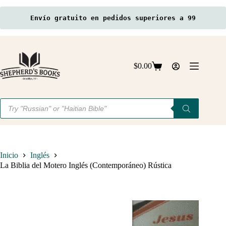
Envío gratuito en pedidos superiores a 99
Saltar
al
contenido
$
0.00
Carro
de
compra
Búsqueda
de
productos
Inicio
Inglés
La Biblia del Motero Inglés (Contemporáneo) Rústica