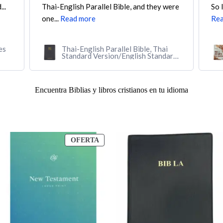
..
Thai-English Parallel Bible, and they were
So 
one...
Read more
Rea
es
Thai-English Parallel Bible, Thai
Standard Version/English Standard
Version (Softcover, black)
Encuentra Biblias y libros cristianos en tu idioma
PRODUCTO
OFERTA
EN
OFERTA