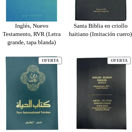
Inglés, Nuevo
Santa Biblia en criollo
Testamento, RVR (Letra
haitiano (Imitación cuero)
grande, tapa blanda)
PRODUCTO
P
OFERTA
OFERTA
EN
E
OFERTA
O