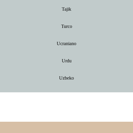
Tajik
Turco
Ucraniano
Urdu
Uzbeko