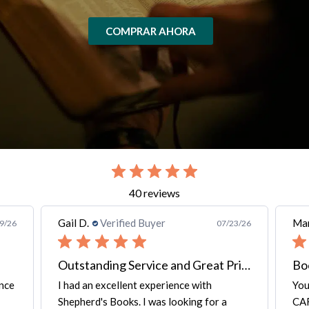
COMPRAR AHORA
slide 2 out of 7. Review by Gail D. on 07/23/26 for product Thai-Englis
40 reviews
Gail D.
Verified Buyer
Mar
9/26
07/23/26
Outstanding Service and Great Price
Bo
ence
I had an excellent experience with
You
Shepherd's Books. I was looking for a
CAR