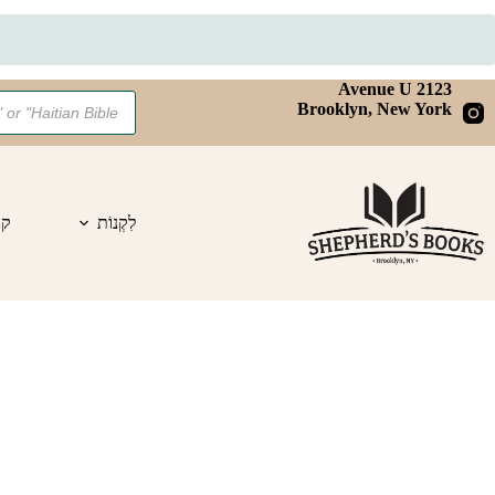
Ski
2123 Avenue U
Products
t
Brooklyn, New York
search
conten
לִקְנוֹת
קנ