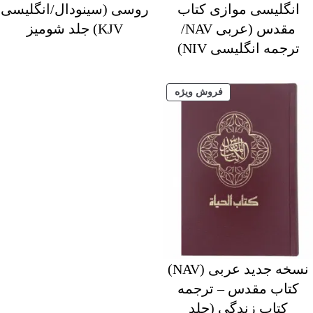
انگلیسی موازی کتاب
روسی (سینودال/انگلیسی
مقدس (عربی NAV/
KJV) جلد شومیز
ترجمه انگلیسی NIV)
محصول
فروش ویژه
تخفیف
خورده
نسخه جدید عربی (NAV)
کتاب مقدس – ترجمه
کتاب زندگی (جلد