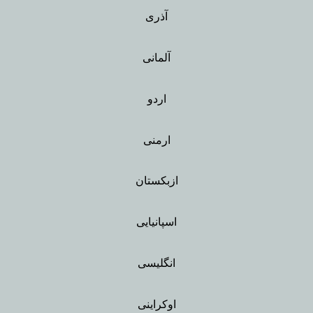
آذری
آلمانی
اردو
ارمنی
ازبکستان
اسپانیایی
انگلیسی
اوکراینی