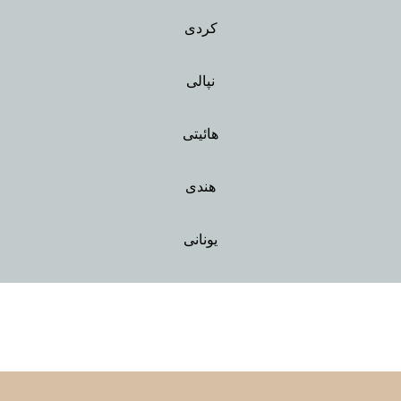
کردی
نپالی
هائیتی
هندی
یونانی